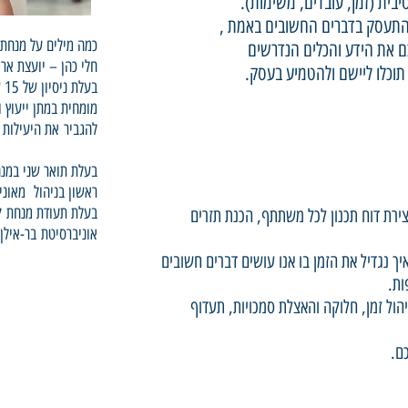
בית (זמן, עובדים, משימות).
התעסק בדברים החשובים באמת ,
כמה מילים על מנחת
ם את הידע והכלים הנדרשים
חלי כהן – יועצת ארג
וכלו ליישם ולהטמיע בעסק.
בעלת ניסיון של 15 שנים בניהול ויעוץ
מומחית במתן ייעוץ 
להגביר
את היעילות 
בעלת תואר שני במנה
.ראשון בניהול מאוניב
בעלת תעודת מנחת קב
יצירת דוח תכנון לכל משתתף, הכנת תזרים
אוניברסיטת בר-אילן
יך נגדיל את הזמן בו אנו עושים דברים חשובים
ות.
יהול זמן, חלוקה והאצלת סמכויות, תעדוף
ם.